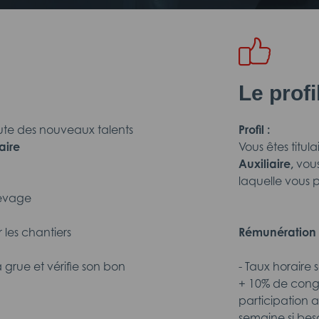
Le prof
ute des nouveaux talents
Profil :
aire
Vous êtes titul
Auxiliaire,
vous
laquelle vous p
levage
les chantiers
Rémunération 
grue et vérifie son bon
- Taux horaire 
+ 10% de congé
participation 
semaine si beso