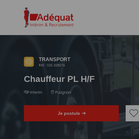
Aller
Aller
au
à
contenu
la
principal
navigation
TRANSPORT
Réf : 025-328276
Chauffeur PL H/F
Interim
Pusignan
Je postule