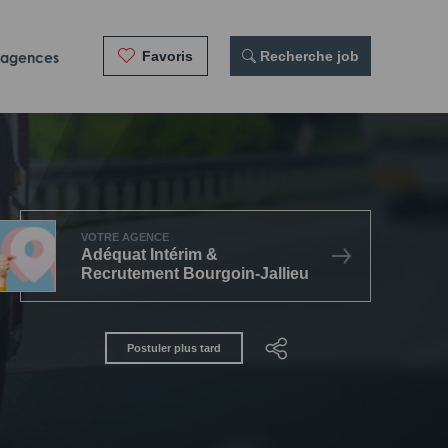
Favoris
 Recherche job
 agences
VOTRE AGENCE
Adéquat Intérim &
Recrutement Bourgoin-Jallieu
Postuler plus tard