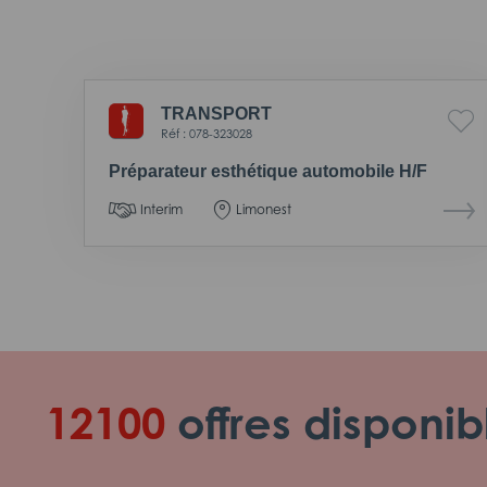
TRANSPORT
Réf : 078-323028
Préparateur esthétique automobile H/F
Interim
Limonest
12100
offres disponib