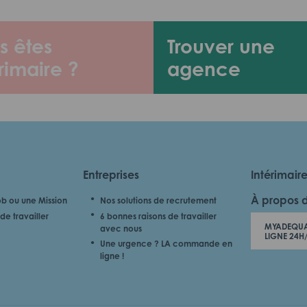
s êtes
Trouver une
rimaire ?
agence
Entreprises
Intérimair
À propos 
b ou une Mission
Nos solutions de recrutement
de travailler
6 bonnes raisons de travailler
MYADEQUA
avec nous
LIGNE 24H
Une urgence ? LA commande en
ligne !