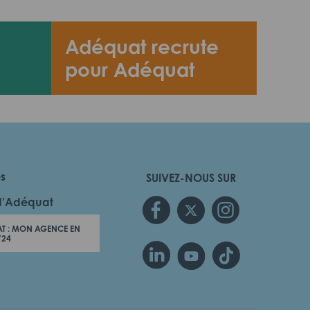
Adéquat recrute
pour Adéquat
es
SUIVEZ-NOUS SUR
d’Adéquat
T : MON AGENCE EN
/24