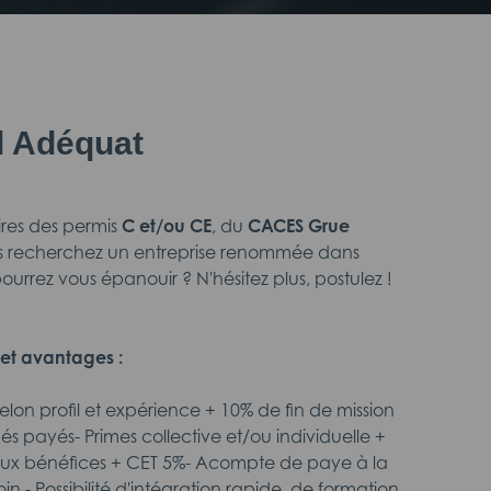
il Adéquat
aires des permis
C et/ou CE
, du
CACES Grue
 recherchez un entreprise renommée dans
ourrez vous épanouir ? N'hésitez plus, postulez !
et avantages :
selon profil et expérience + 10% de fin de mission
s payés- Primes collective et/ou individuelle +
aux bénéfices + CET 5%- Acompte de paye à la
in,- Possibilité d'intégration rapide, de formation