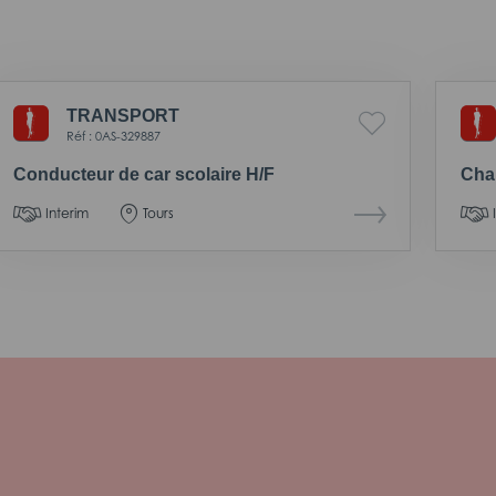
TRANSPORT
Réf : 0AS-329887
Conducteur de car scolaire H/F
Cha
Interim
Tours