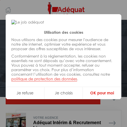
Aller
Aller
au
à
contenu
la
principal
navigation
Postuler plus tard
Utilisation des cookies
Nous utilisons des cookies pour mesurer l'audience de
notre site internet, optimiser votre expérience et vous
BÂTIMENT ET TRAVAUX PUBLICS
proposer des offres susceptibles de vous intéresser.
Réf : 0DB-328248
Conformément à la réglementation, les cookies non
Menuisier poseur et atelier H/F
essentiels ne sont déposés qu’avec votre consentement.
Vous pouvez à tout moment accepter, refuser ou
paramétrer vos choix. Pour plus d’information
concernant l’utilisation de vos cookies, consultez notre
Interim
Ambazac
politique de protection des données
.
Je refuse
Je choisis
OK pour moi
Je postule
VOTRE AGENCE
Adéquat Intérim & Recrutement