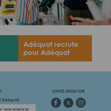
Adéquat recrute
pour Adéquat
es
SUIVEZ-NOUS SUR
d’Adéquat
T : MON AGENCE EN