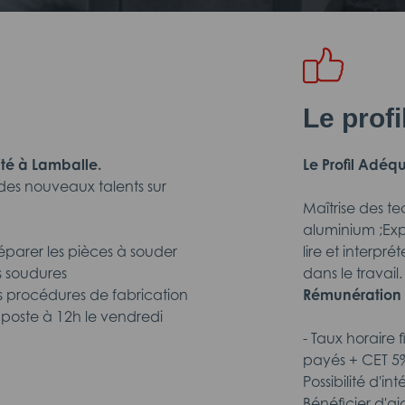
Le prof
ité à Lamballe.
Le Profil Adéqu
des nouveaux talents sur
Maîtrise des t
aluminium ;Ex
éparer les pièces à souder
lire et interpr
s soudures
dans le travail.
es procédures de fabrication
Rémunération 
 poste à 12h le vendredi
- Taux horaire 
payés + CET 5%
Possibilité d'i
Bénéficier d'ai