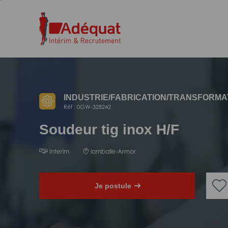
Aller
Aller
au
à
contenu
la
principal
navigation
INDUSTRIE/
FABRICATION/
TRANSFORMA
Réf : 0GW-328242
Soudeur tig inox H/F
Interim
lamballe-Armor
Je postule