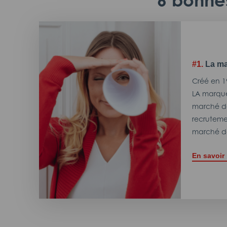
6 bonnes
#1.
La ma
Créé en 1
LA marque
marché de
recrutemen
marché de
En savoir