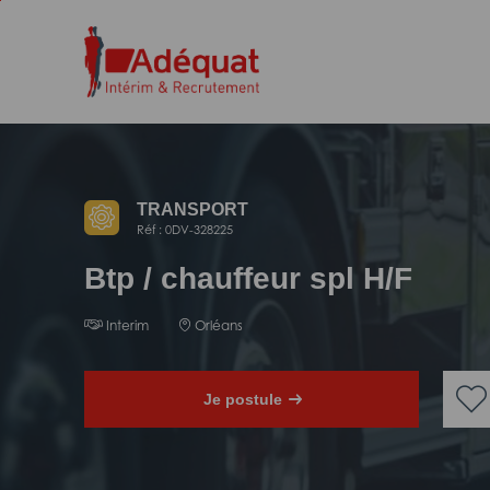
Aller
Aller
au
à
contenu
la
principal
navigation
TRANSPORT
Réf : 0DV-328225
Btp / chauffeur spl H/F
Interim
Orléans
Je postule