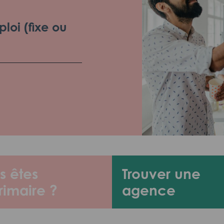
loi (fixe ou
s êtes
Trouver une
rimaire ?
agence