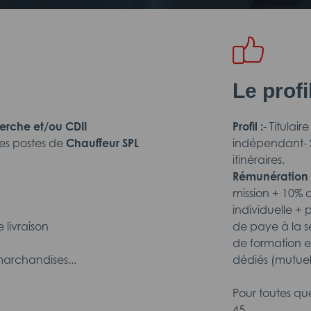
Le prof
erche et/ou CDII
Profil :
- Titulai
es postes de
Chauffeur SPL
indépendant- 
.
itinéraires.
Rémunération 
mission + 10% 
individuelle +
 livraison
de paye à la se
de formation et
archandises...
dédiés (mutuel
Pour toutes qu
45