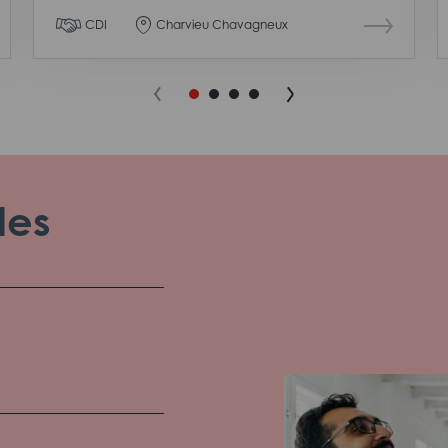
CDI
Charvieu Chavagneux
les