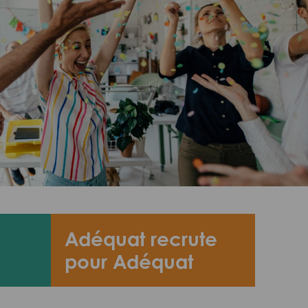
Adéquat recrute
pour Adéquat