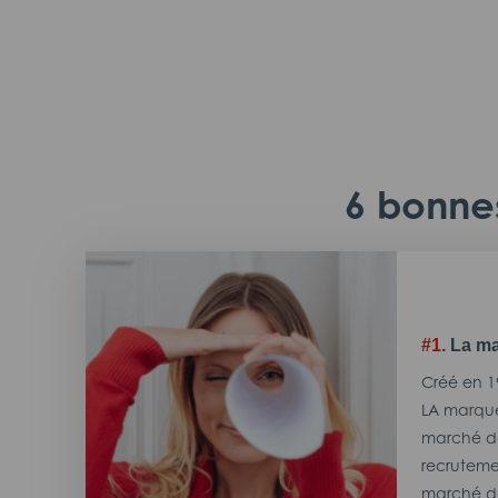
6 bonnes
#1.
La ma
Créé en 1
LA marque
marché de
recrutemen
marché de