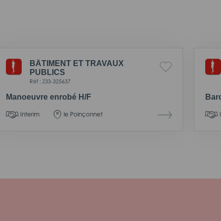
BÂTIMENT ET TRAVAUX
PUBLICS
Réf : Z33-325637
Manoeuvre enrobé H/F
Bar
Interim
le Poinçonnet