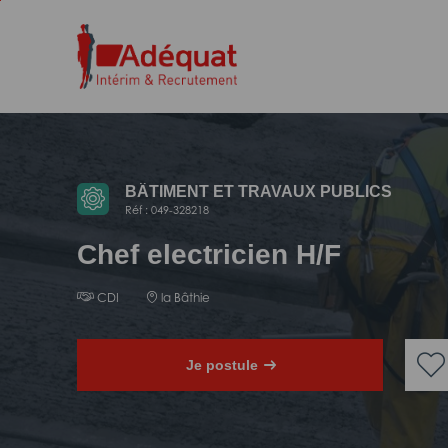
Aller
Aller
au
à
contenu
la
principal
navigation
BÂTIMENT ET TRAVAUX PUBLICS
Réf : 049-328218
Chef electricien H/F
CDI
la Bâthie
Je postule