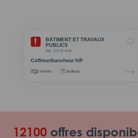
BÂTIMENT ET TRAVAUX
PUBLICS
Réf : Z19-211418
Coffreur/bancheur H/F
Interim
Bollène
12100
offres disponib