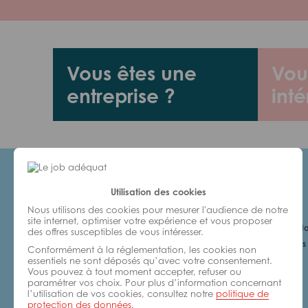
Vous êtes une
Vou
entreprise ?
inté
Utilisation des cookies
Candidats
Nous utilisons des cookies pour mesurer l'audience de notre
site internet, optimiser votre expérience et vous proposer
Je cherche un Jo
des offres susceptibles de vous intéresser.
6 bonnes raisons 
Conformément à la réglementation, les cookies non
avec nous
essentiels ne sont déposés qu’avec votre consentement.
Vous pouvez à tout moment accepter, refuser ou
paramétrer vos choix. Pour plus d’information concernant
l’utilisation de vos cookies, consultez notre
politique de
protection des données
.