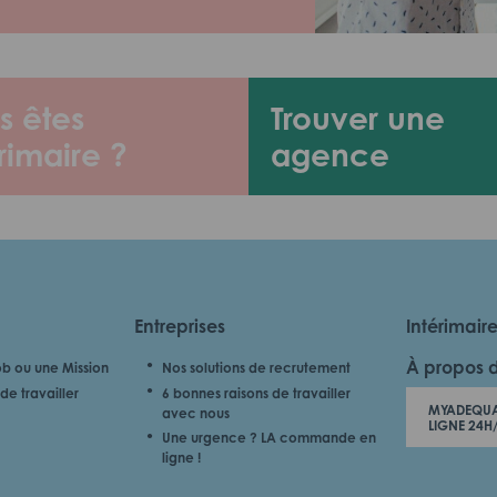
s êtes
Trouver une
rimaire ?
agence
Entreprises
Intérimair
À propos 
b ou une Mission
Nos solutions de recrutement
de travailler
6 bonnes raisons de travailler
MYADEQUA
avec nous
LIGNE 24H
Une urgence ? LA commande en
ligne !