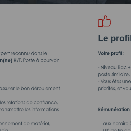
Le prof
xpert reconnu dans le
Votre profil
:
en(ne) H/
F. Poste à pourvoir
- Niveau Bac +
poste similaire,
- Vous êtes un
t assurer le bon déroulement
priorités, et v
des relations de confiance,
 transmettre les informations
Rémunération 
ionnement de matériel,
-
Taux horaire à
soin.
- 10% de fin d