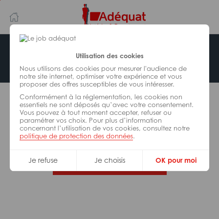
Aller
Aller
au
à
contenu
la
principal
navigation
Offre indisponible
Utilisation des cookies
Nous utilisons des cookies pour mesurer l'audience de
notre site internet, optimiser votre expérience et vous
proposer des offres susceptibles de vous intéresser.
L’offre d’emploi que vous tentez de consulter n’est
Conformément à la réglementation, les cookies non
plus disponible.
essentiels ne sont déposés qu’avec votre consentement.
Vous pouvez à tout moment accepter, refuser ou
paramétrer vos choix. Pour plus d’information
De nombreuses autres missions peuvent vous
concernant l’utilisation de vos cookies, consultez notre
correspondre, consultez toutes nos offres.
politique de protection des données
.
Je refuse
Je choisis
OK pour moi
Trouvez votre job Adéquat !