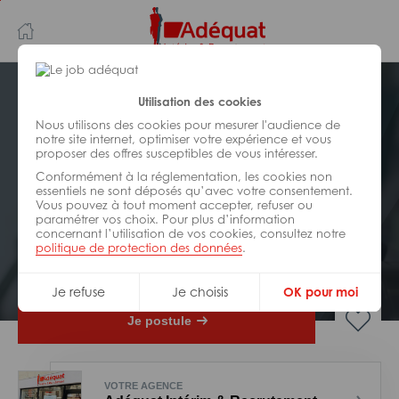
Aller
Aller
au
à
contenu
la
principal
navigation
Postuler plus tard
Utilisation des cookies
Nous utilisons des cookies pour mesurer l'audience de
notre site internet, optimiser votre expérience et vous
INDUSTRIE/
FABRICATION/
proposer des offres susceptibles de vous intéresser.
TRANSFORMATION
Réf : 013-328154
Conformément à la réglementation, les cookies non
essentiels ne sont déposés qu’avec votre consentement.
Vous pouvez à tout moment accepter, refuser ou
Opérateur de production H/F
paramétrer vos choix. Pour plus d’information
concernant l’utilisation de vos cookies, consultez notre
politique de protection des données
.
Interim
Bon-encontre
Je refuse
Je choisis
OK pour moi
Je postule
VOTRE AGENCE