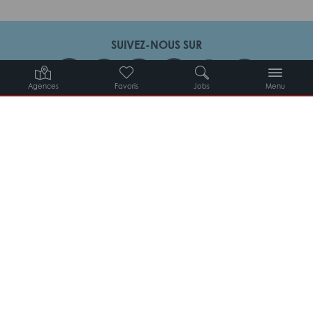
SUIVEZ-NOUS SUR
Agences
Favoris
Jobs
Menu
Candidats
Entreprises
Intérimaires
À propos d’Adéquat
MYADEQUAT : MON AGENCE EN LIGNE 24H/24
© 2026 Adéquat