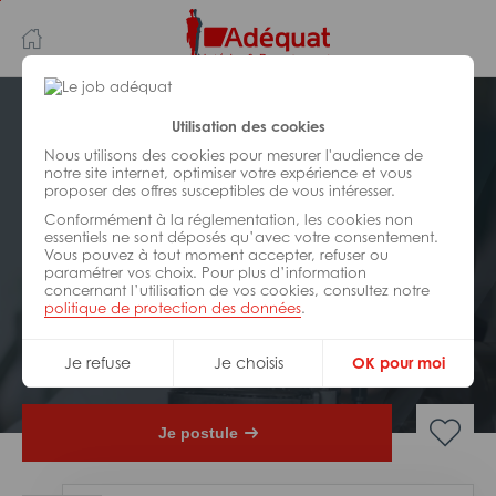
Aller
Aller
au
à
contenu
la
principal
navigation
Postuler plus tard
Utilisation des cookies
Nous utilisons des cookies pour mesurer l'audience de
notre site internet, optimiser votre expérience et vous
INDUSTRIE/
FABRICATION/
proposer des offres susceptibles de vous intéresser.
TRANSFORMATION
Réf : 0GK-328124
Conformément à la réglementation, les cookies non
essentiels ne sont déposés qu’avec votre consentement.
Vous pouvez à tout moment accepter, refuser ou
Opérateur machine à commande
paramétrer vos choix. Pour plus d’information
numérique H/F
concernant l’utilisation de vos cookies, consultez notre
politique de protection des données
.
Interim
Aire-sur-L'adour
Je refuse
Je choisis
OK pour moi
Je postule