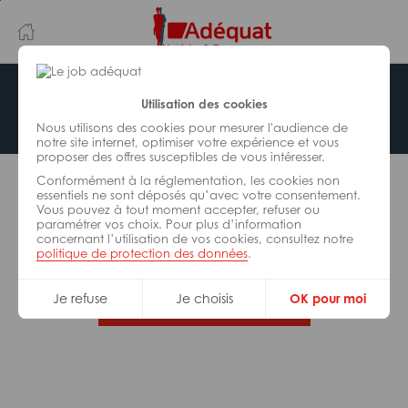
Aller
Aller
au
à
contenu
la
principal
navigation
Offre indisponible
Utilisation des cookies
Nous utilisons des cookies pour mesurer l'audience de
notre site internet, optimiser votre expérience et vous
proposer des offres susceptibles de vous intéresser.
L’offre d’emploi que vous tentez de consulter n’est
Conformément à la réglementation, les cookies non
plus disponible.
essentiels ne sont déposés qu’avec votre consentement.
Vous pouvez à tout moment accepter, refuser ou
paramétrer vos choix. Pour plus d’information
De nombreuses autres missions peuvent vous
concernant l’utilisation de vos cookies, consultez notre
correspondre, consultez toutes nos offres.
politique de protection des données
.
Je refuse
Je choisis
OK pour moi
Trouvez votre job Adéquat !