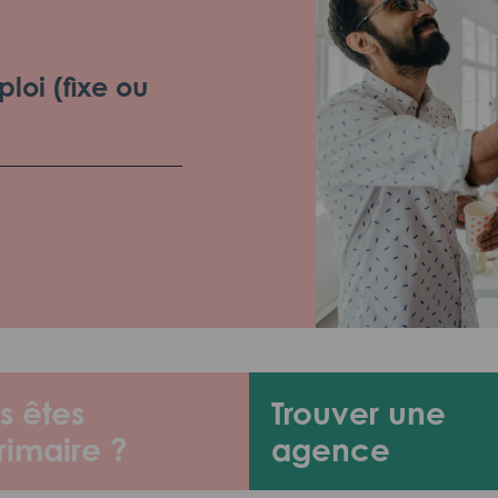
loi (fixe ou
s êtes
Trouver une
rimaire ?
agence