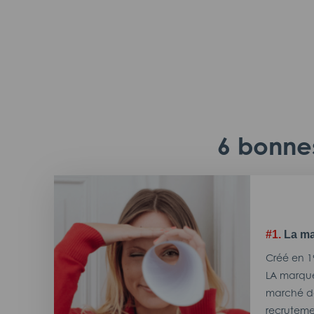
6 bonnes
#1.
La ma
Créé en 1
LA marque
marché de
recrutemen