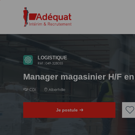
Aller
Aller
au
à
contenu
la
principal
navigation
LOGISTIQUE
Réf : 049-328055
Manager magasinier H/F en
CDI
Albertville
Je postule