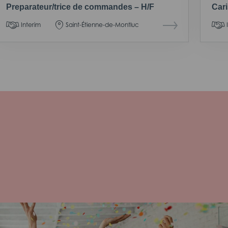
Preparateur/trice de commandes – H/F
Cari
Interim
Saint-Étienne-de-Montluc