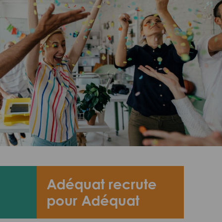
Adéquat recrute
pour Adéquat