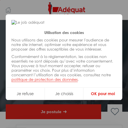
Aller
Aller
au
à
contenu
la
principal
navigation
Postuler plus tard
Utilisation des cookies
Nous utilisons des cookies pour mesurer l'audience de
notre site internet, optimiser votre expérience et vous
INDUSTRIE/
FABRICATION/
proposer des offres susceptibles de vous intéresser.
TRANSFORMATION
Réf : 0CK-327986
Conformément à la réglementation, les cookies non
essentiels ne sont déposés qu’avec votre consentement.
Vous pouvez à tout moment accepter, refuser ou
Responsable développement &
paramétrer vos choix. Pour plus d’information
intégration H/F
concernant l’utilisation de vos cookies, consultez notre
politique de protection des données
.
Interim
Toulouse
Je refuse
Je choisis
OK pour moi
Je postule