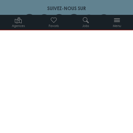
SUIVEZ-NOUS SUR
Agences
Favoris
Jobs
Menu
Candidats
Entreprises
Intérimaires
À propos d’Adéquat
MYADEQUAT : MON AGENCE EN LIGNE 24H/24
© 2026 Adéquat
Plan du site
Contact
Conditions générales d’utilisation
Politique de protection des données
Politique des cookies