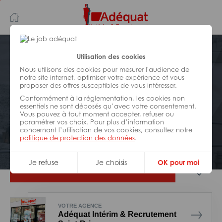
Aller
Aller
au
à
contenu
la
principal
navigation
Postuler plus tard
Utilisation des cookies
Nous utilisons des cookies pour mesurer l'audience de
notre site internet, optimiser votre expérience et vous
BÂTIMENT ET TRAVAUX PUBLICS
proposer des offres susceptibles de vous intéresser.
Réf : 0GW-326817
Conformément à la réglementation, les cookies non
Conducteur d’engins H/F
essentiels ne sont déposés qu’avec votre consentement.
Vous pouvez à tout moment accepter, refuser ou
paramétrer vos choix. Pour plus d’information
concernant l’utilisation de vos cookies, consultez notre
Interim
Châtelaudren-Plouagat
politique de protection des données
.
Je refuse
Je choisis
OK pour moi
Je postule
VOTRE AGENCE
Adéquat Intérim & Recrutement