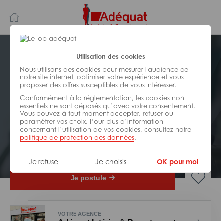
Aller
Aller
au
à
contenu
la
principal
navigation
Postuler plus tard
Utilisation des cookies
Nous utilisons des cookies pour mesurer l'audience de
notre site internet, optimiser votre expérience et vous
INDUSTRIE/
FABRICATION/
proposer des offres susceptibles de vous intéresser.
TRANSFORMATION
Réf : 0GA-326190
Conformément à la réglementation, les cookies non
essentiels ne sont déposés qu’avec votre consentement.
Vous pouvez à tout moment accepter, refuser ou
Tourneur/fraiseur H/F
paramétrer vos choix. Pour plus d’information
concernant l’utilisation de vos cookies, consultez notre
politique de protection des données
.
Interim
Couture-D'argenson
Je refuse
Je choisis
OK pour moi
Je postule
VOTRE AGENCE