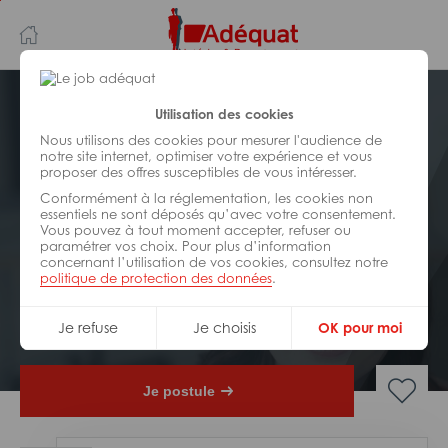
Aller
Aller
au
à
contenu
la
principal
navigation
Postuler plus tard
Utilisation des cookies
Nous utilisons des cookies pour mesurer l'audience de
notre site internet, optimiser votre expérience et vous
ADMINISTRATIF/
ACCUEIL/
SECRÉTARIAT/
proposer des offres susceptibles de vous intéresser.
ASSISTANAT
Réf : 0EB-325202
Conformément à la réglementation, les cookies non
essentiels ne sont déposés qu’avec votre consentement.
Vous pouvez à tout moment accepter, refuser ou
Chargé de reprographie H/F
paramétrer vos choix. Pour plus d’information
mbda
concernant l’utilisation de vos cookies, consultez notre
politique de protection des données
.
Interim
Bourges
Je refuse
Je choisis
OK pour moi
Je postule