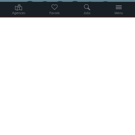
Agences
Favoris
Jobs
Menu
Candidats
Entreprises
Intérimaires
À propos d’Adéquat
MYADEQUAT : MON AGENCE EN LIGNE 24H/24
© 2026 Adéquat
Plan du site
Contact
Conditions générales d’utilisation
Politique de protection des données
Politique des cookies
Gestion des cookies