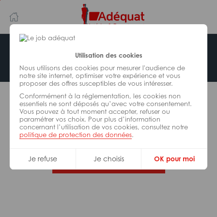
Aller
Aller
au
à
contenu
la
principal
navigation
Offre indisponible
Utilisation des cookies
Nous utilisons des cookies pour mesurer l'audience de
notre site internet, optimiser votre expérience et vous
proposer des offres susceptibles de vous intéresser.
L’offre d’emploi que vous tentez de consulter n’est
Conformément à la réglementation, les cookies non
plus disponible.
essentiels ne sont déposés qu’avec votre consentement.
Vous pouvez à tout moment accepter, refuser ou
paramétrer vos choix. Pour plus d’information
De nombreuses autres missions peuvent vous
concernant l’utilisation de vos cookies, consultez notre
correspondre, consultez toutes nos offres.
politique de protection des données
.
Je refuse
Je choisis
OK pour moi
Trouvez votre job Adéquat !