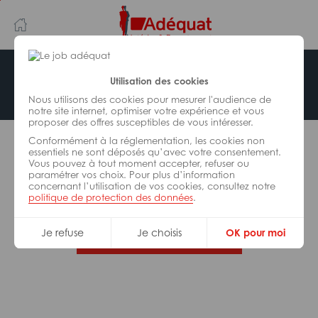
Aller
Aller
au
à
contenu
la
principal
navigation
Offre indisponible
Utilisation des cookies
Nous utilisons des cookies pour mesurer l'audience de
notre site internet, optimiser votre expérience et vous
proposer des offres susceptibles de vous intéresser.
L’offre d’emploi que vous tentez de consulter n’est
Conformément à la réglementation, les cookies non
plus disponible.
essentiels ne sont déposés qu’avec votre consentement.
Vous pouvez à tout moment accepter, refuser ou
paramétrer vos choix. Pour plus d’information
De nombreuses autres missions peuvent vous
concernant l’utilisation de vos cookies, consultez notre
correspondre, consultez toutes nos offres.
politique de protection des données
.
Je refuse
Je choisis
OK pour moi
Trouvez votre job Adéquat !