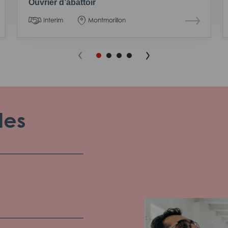
Ouvrier d’abattoir
Interim
Montmorillon
les