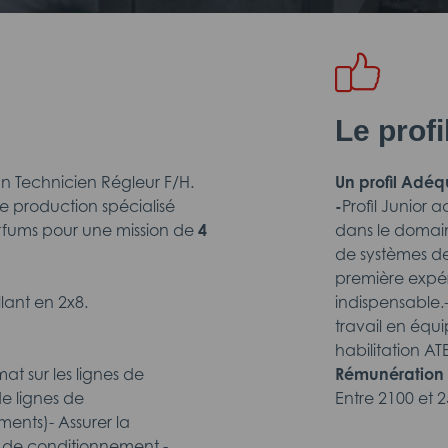
Le prof
n Technicien Régleur F/H.
Un profil Adéq
de production spécialisé
-
Profil Junior
arfums pour une mission de
4
dans le domain
de systèmes d
première expér
lant en 2x8.
indispensable.
travail en équi
habilitation AT
at sur les lignes de
Rémunération 
e lignes de
Entre 2100 et 2
nts)- Assurer la
s de conditionnement -