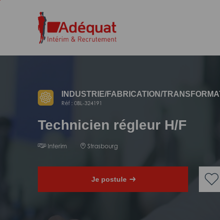
Aller
Aller
au
à
contenu
la
principal
navigation
INDUSTRIE/
FABRICATION/
TRANSFORMA
Réf : 0BL-324191
Technicien régleur H/F
Interim
Strasbourg
Je postule