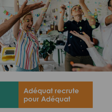
Adéquat recrute
pour Adéquat