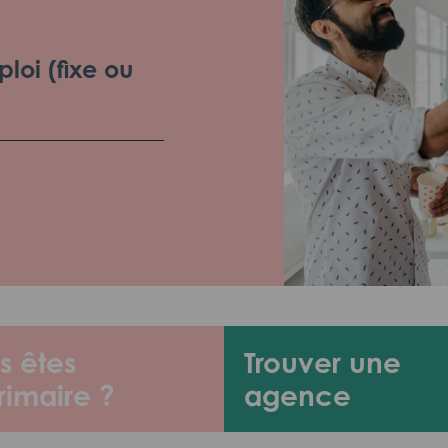
loi (fixe ou
s êtes
Trouver une
rimaire ?
agence