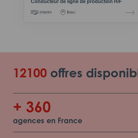
Conducteur de ligne de production H/F
Interim
Briec
12100
offres disponib
+ 360
agences en France