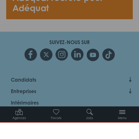
Adéquat
SUIVEZ-NOUS SUR
Candidats
Entreprises
Intérimaires
À propos d’Adéquat
Agences
Favoris
Jobs
Menu
MYADEQUAT : MON AGENCE EN LIGNE 24H/24