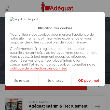
Aller
Aller
au
à
contenu
la
principal
navigation
Postuler plus tard
Utilisation des cookies
Nous utilisons des cookies pour mesurer l'audience de
notre site internet, optimiser votre expérience et vous
BÂTIMENT ET TRAVAUX PUBLICS
proposer des offres susceptibles de vous intéresser.
Réf : 007-324138
Conformément à la réglementation, les cookies non
Electricien H/F
essentiels ne sont déposés qu’avec votre consentement.
Vous pouvez à tout moment accepter, refuser ou
paramétrer vos choix. Pour plus d’information
concernant l’utilisation de vos cookies, consultez notre
Interim
Angoulême
politique de protection des données
.
Je refuse
Je choisis
OK pour moi
Je postule
VOTRE AGENCE
Adéquat Intérim & Recrutement