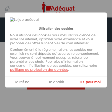
Aller
Aller
au
à
contenu
la
principal
navigation
Offre indisponible
Utilisation des cookies
Nous utilisons des cookies pour mesurer l'audience de
notre site internet, optimiser votre expérience et vous
proposer des offres susceptibles de vous intéresser.
L’offre d’emploi que vous tentez de consulter n’est
Conformément à la réglementation, les cookies non
plus disponible.
essentiels ne sont déposés qu’avec votre consentement.
Vous pouvez à tout moment accepter, refuser ou
paramétrer vos choix. Pour plus d’information
De nombreuses autres missions peuvent vous
concernant l’utilisation de vos cookies, consultez notre
correspondre, consultez toutes nos offres.
politique de protection des données
.
Je refuse
Je choisis
OK pour moi
Trouvez votre job Adéquat !