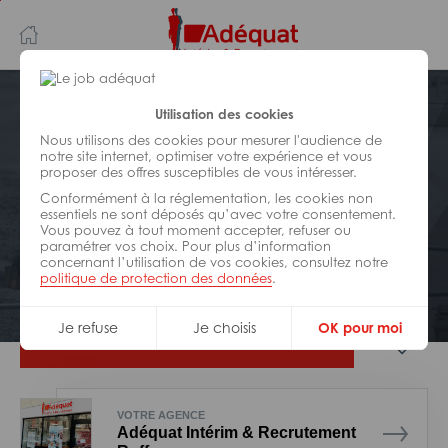
Aller
Aller
au
à
contenu
la
principal
navigation
Postuler plus tard
Utilisation des cookies
Nous utilisons des cookies pour mesurer l'audience de
notre site internet, optimiser votre expérience et vous
BÂTIMENT ET TRAVAUX PUBLICS
proposer des offres susceptibles de vous intéresser.
Réf : 0GA-324122
Conformément à la réglementation, les cookies non
Manoeuvre btp H/F
essentiels ne sont déposés qu’avec votre consentement.
Vous pouvez à tout moment accepter, refuser ou
paramétrer vos choix. Pour plus d’information
concernant l’utilisation de vos cookies, consultez notre
Interim
Ruffec
politique de protection des données
.
Je refuse
Je choisis
OK pour moi
Je postule
VOTRE AGENCE
Adéquat Intérim & Recrutement