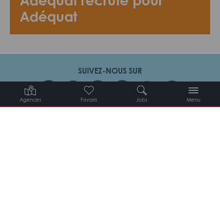
Adéquat recrute pour
Adéquat
SUIVEZ-NOUS SUR
Agences
Favoris
Jobs
Menu
Candidats
Entreprises
Intérimaires
À propos d’Adéquat
MYADEQUAT : MON AGENCE EN LIGNE 24H/24