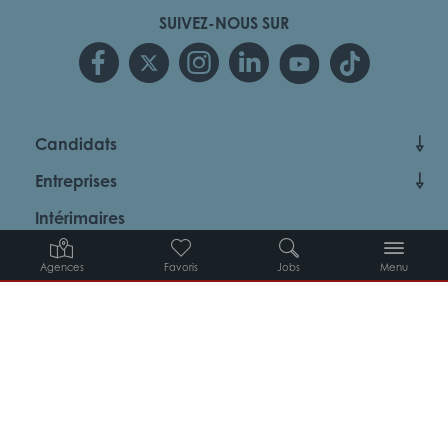
SUIVEZ-NOUS SUR
Candidats
Entreprises
Intérimaires
À propos d’Adéquat
Agences
Favoris
Jobs
Menu
MYADEQUAT : MON AGENCE EN LIGNE 24H/24
© 2026 Adéquat
Plan du site
Contact
Conditions générales d’utilisation
Politique de protection des données
Politique des cookies
Gestion des cookies