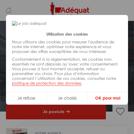
Aller
Aller
au
à
contenu
la
principal
navigation
Postuler plus tard
Utilisation des cookies
Nous utilisons des cookies pour mesurer l'audience de
notre site internet, optimiser votre expérience et vous
LOGISTIQUE
proposer des offres susceptibles de vous intéresser.
Réf : Z60-324118
Conformément à la réglementation, les cookies non
Cariste préparateur de
essentiels ne sont déposés qu’avec votre consentement.
Vous pouvez à tout moment accepter, refuser ou
commandes CACES 6 H/F
paramétrer vos choix. Pour plus d’information
concernant l’utilisation de vos cookies, consultez notre
politique de protection des données
.
Interim
Beaune
Je refuse
Je choisis
OK pour moi
Je postule
VOTRE AGENCE