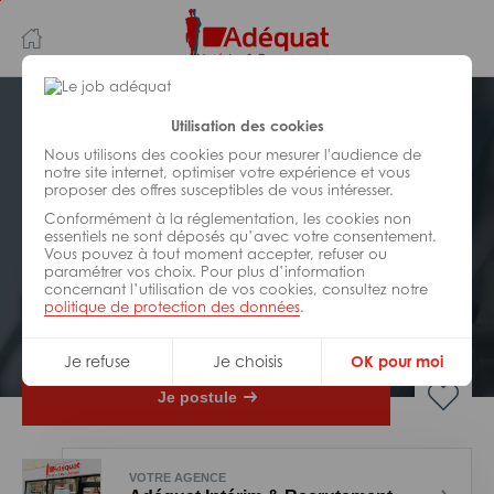
Aller
Aller
au
à
contenu
la
principal
navigation
Postuler plus tard
Utilisation des cookies
Nous utilisons des cookies pour mesurer l'audience de
notre site internet, optimiser votre expérience et vous
INDUSTRIE/
FABRICATION/
proposer des offres susceptibles de vous intéresser.
TRANSFORMATION
Réf : 007-324088
Conformément à la réglementation, les cookies non
essentiels ne sont déposés qu’avec votre consentement.
Vous pouvez à tout moment accepter, refuser ou
Agent de maintenance H/F
paramétrer vos choix. Pour plus d’information
concernant l’utilisation de vos cookies, consultez notre
politique de protection des données
.
Interim
Soyaux
Je refuse
Je choisis
OK pour moi
Je postule
VOTRE AGENCE