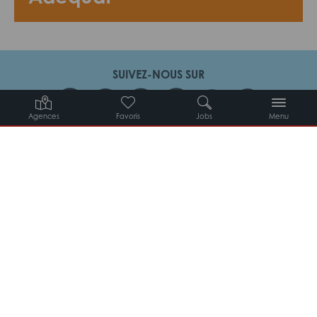
SUIVEZ-NOUS SUR
Agences
Favoris
Jobs
Menu
Candidats
Entreprises
Intérimaires
À propos d’Adéquat
MYADEQUAT : MON AGENCE EN LIGNE 24H/24