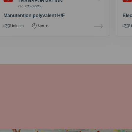
TRANSFORMATION
Réf : 033-322933
Manutention polyvalent H/F
Ele
Interim
Sarras