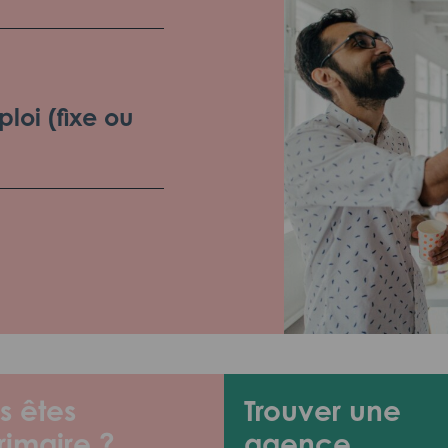
loi (fixe ou
s êtes
Trouver une
rimaire ?
agence