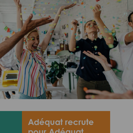
Adéquat recrute
pour Adéquat