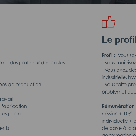
Le prof
Profil :
- Vous sa
e des profils sur des postes
- Vous maitris
- Vous avez d
industrielle, h
apes de production)
- Vous faite p
problématique
ravail
e fabrication
Rémunération 
 les pertes
mission + 10% 
individuelle +
ments
de paye à la se
de formation et