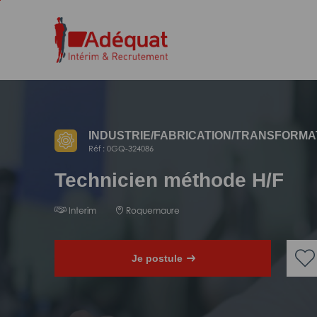
Aller
Aller
au
à
contenu
la
principal
navigation
INDUSTRIE/
FABRICATION/
TRANSFORMA
Réf : 0GQ-324086
Technicien méthode H/F
Interim
Roquemaure
Je postule