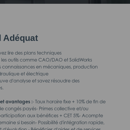
il Adéquat
vez lire des plans techniques
ez les outils comme CAO/DAO et SolidWorks
es connaissances en mécaniques, production
ydraulique et électrique
reuve d'analyse et savez résoudre des
s.
et avantages :
- Taux horaire fixe + 10% de fin de
de congés payés- Primes collective et/ou
 participation aux bénéfices + CET 5%- Acompte
maine si besoin- Possibilité d'intégration rapide,
 d'évolution,- Bénéficier d'aides et de services