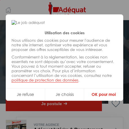
Aller
Aller
au
à
contenu
la
principal
navigation
Postuler plus tard
Utilisation des cookies
Nous utilisons des cookies pour mesurer l'audience de
notre site internet, optimiser votre expérience et vous
HÔTELLERIE/
RESTAURATION/
SPORT/
proposer des offres susceptibles de vous intéresser.
LOISIRS
Réf : Z36-324068
Conformément à la réglementation, les cookies non
essentiels ne sont déposés qu’avec votre consentement.
Vous pouvez à tout moment accepter, refuser ou
Equipier en cuisine H/F
paramétrer vos choix. Pour plus d’information
concernant l’utilisation de vos cookies, consultez notre
politique de protection des données
.
Intérim Saisonnier
Blois
Je refuse
Je choisis
OK pour moi
Je postule
VOTRE AGENCE