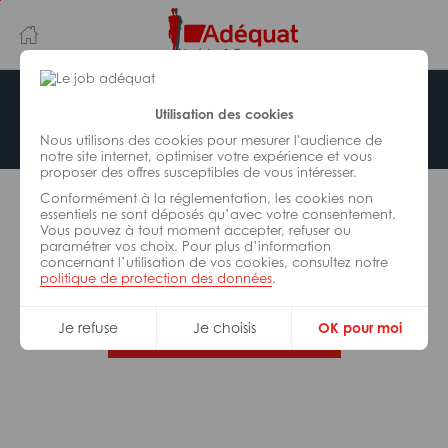
Aller
Aller
au
à
contenu
la
principal
navigation
Offre indisponible
Utilisation des cookies
Nous utilisons des cookies pour mesurer l'audience de
notre site internet, optimiser votre expérience et vous
proposer des offres susceptibles de vous intéresser.
L’offre d’emploi que vous tentez de consulter n’est
Conformément à la réglementation, les cookies non
plus disponible.
essentiels ne sont déposés qu’avec votre consentement.
Vous pouvez à tout moment accepter, refuser ou
paramétrer vos choix. Pour plus d’information
De nombreuses autres missions peuvent vous
concernant l’utilisation de vos cookies, consultez notre
correspondre, consultez toutes nos offres.
politique de protection des données
.
Je refuse
Je choisis
OK pour moi
Trouvez votre job Adéquat !