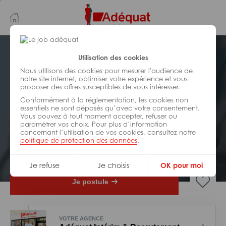
Aller
Aller
au
à
contenu
la
principal
navigation
Postuler plus tard
Utilisation des cookies
Nous utilisons des cookies pour mesurer l'audience de
notre site internet, optimiser votre expérience et vous
INDUSTRIE/
FABRICATION/
proposer des offres susceptibles de vous intéresser.
TRANSFORMATION
Réf : ZZ3-324054
Conformément à la réglementation, les cookies non
essentiels ne sont déposés qu’avec votre consentement.
Vous pouvez à tout moment accepter, refuser ou
électricien polyvalent H/F
paramétrer vos choix. Pour plus d’information
concernant l’utilisation de vos cookies, consultez notre
politique de protection des données
.
Interim
Vitry-le-François
Je refuse
Je choisis
OK pour moi
Je postule
VOTRE AGENCE