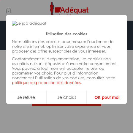
Aller
Aller
au
à
contenu
la
principal
navigation
Offre indisponible
Utilisation des cookies
Nous utilisons des cookies pour mesurer l'audience de
notre site internet, optimiser votre expérience et vous
proposer des offres susceptibles de vous intéresser.
L’offre d’emploi que vous tentez de consulter n’est
Conformément à la réglementation, les cookies non
plus disponible.
essentiels ne sont déposés qu’avec votre consentement.
Vous pouvez à tout moment accepter, refuser ou
paramétrer vos choix. Pour plus d’information
De nombreuses autres missions peuvent vous
concernant l’utilisation de vos cookies, consultez notre
correspondre, consultez toutes nos offres.
politique de protection des données
.
Je refuse
Je choisis
OK pour moi
Trouvez votre job Adéquat !