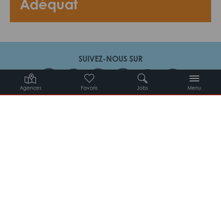
Adéquat
SUIVEZ-NOUS SUR
Agences
Favoris
Jobs
Menu
Candidats
Entreprises
Intérimaires
À propos d’Adéquat
MYADEQUAT : MON AGENCE EN LIGNE 24H/24