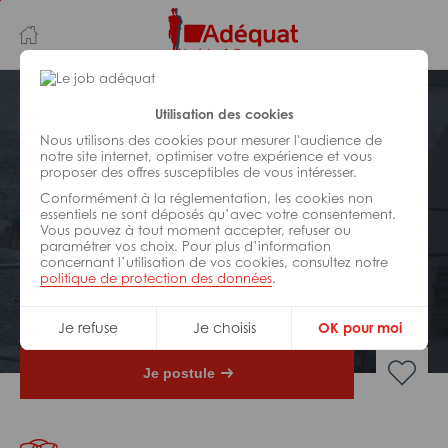
Aller
Aller
au
à
contenu
la
principal
navigation
Postuler plus tard
Utilisation des cookies
Nous utilisons des cookies pour mesurer l'audience de
notre site internet, optimiser votre expérience et vous
BÂTIMENT ET TRAVAUX PUBLICS
proposer des offres susceptibles de vous intéresser.
Réf : ZC1-324052
Conformément à la réglementation, les cookies non
Installateur poele / employe du
essentiels ne sont déposés qu’avec votre consentement.
Vous pouvez à tout moment accepter, refuser ou
batiment H/F
paramétrer vos choix. Pour plus d’information
concernant l’utilisation de vos cookies, consultez notre
politique de protection des données
.
CDI
Dax
Je refuse
Je choisis
OK pour moi
Je postule