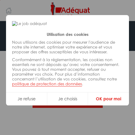
Aller
Aller
au
à
contenu
la
principal
navigation
Offre indisponible
Utilisation des cookies
Nous utilisons des cookies pour mesurer l'audience de
notre site internet, optimiser votre expérience et vous
proposer des offres susceptibles de vous intéresser.
L’offre d’emploi que vous tentez de consulter n’est
Conformément à la réglementation, les cookies non
plus disponible.
essentiels ne sont déposés qu’avec votre consentement.
Vous pouvez à tout moment accepter, refuser ou
paramétrer vos choix. Pour plus d’information
De nombreuses autres missions peuvent vous
concernant l’utilisation de vos cookies, consultez notre
correspondre, consultez toutes nos offres.
politique de protection des données
.
Je refuse
Je choisis
OK pour moi
Trouvez votre job Adéquat !