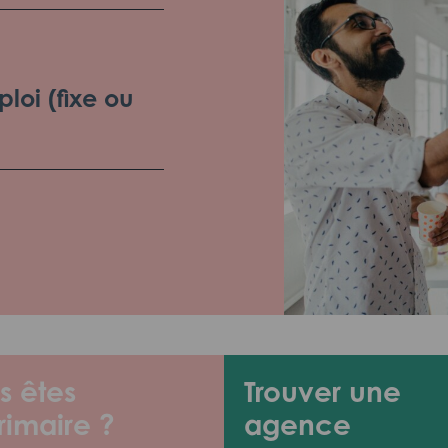
loi (fixe ou
s êtes
Trouver une
rimaire ?
agence