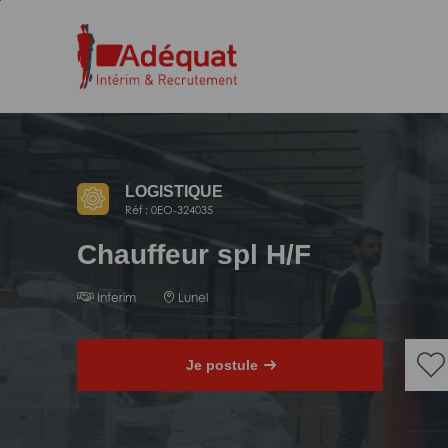
Aller
Aller
au
à
contenu
la
principal
navigation
LOGISTIQUE
Réf : 0EO-324035
Chauffeur spl H/F
Interim
Lunel
Je postule