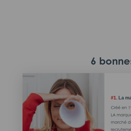
6 bonnes
#1.
La ma
Créé en 1
LA marque
marché de
recrutemen