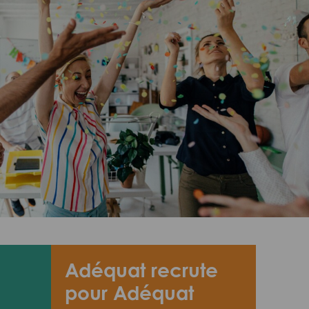
Adéquat recrute
pour Adéquat