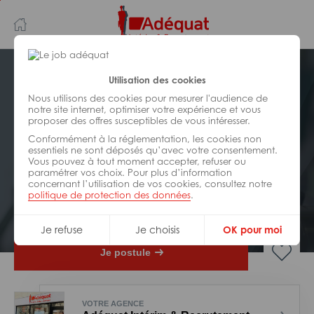
Aller
Aller
au
à
contenu
la
principal
navigation
Postuler plus tard
Utilisation des cookies
Nous utilisons des cookies pour mesurer l'audience de
notre site internet, optimiser votre expérience et vous
INDUSTRIE/
FABRICATION/
proposer des offres susceptibles de vous intéresser.
TRANSFORMATION
Réf : 0BT-323287
Conformément à la réglementation, les cookies non
essentiels ne sont déposés qu’avec votre consentement.
Vous pouvez à tout moment accepter, refuser ou
Menuisier H/F
paramétrer vos choix. Pour plus d’information
concernant l’utilisation de vos cookies, consultez notre
politique de protection des données
.
Interim
Montaigu-Vendée
Je refuse
Je choisis
OK pour moi
Je postule
VOTRE AGENCE