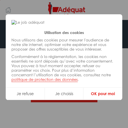
Aller
Aller
au
à
contenu
la
principal
navigation
Offre indisponible
Utilisation des cookies
Nous utilisons des cookies pour mesurer l'audience de
notre site internet, optimiser votre expérience et vous
proposer des offres susceptibles de vous intéresser.
L’offre d’emploi que vous tentez de consulter n’est
Conformément à la réglementation, les cookies non
plus disponible.
essentiels ne sont déposés qu’avec votre consentement.
Vous pouvez à tout moment accepter, refuser ou
paramétrer vos choix. Pour plus d’information
De nombreuses autres missions peuvent vous
concernant l’utilisation de vos cookies, consultez notre
correspondre, consultez toutes nos offres.
politique de protection des données
.
Je refuse
Je choisis
OK pour moi
Trouvez votre job Adéquat !