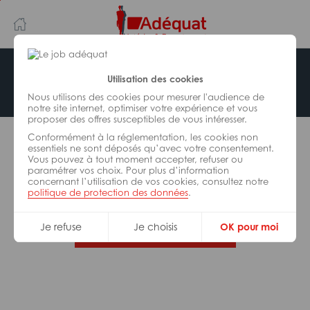
Aller
Aller
au
à
contenu
la
principal
navigation
Offre indisponible
Utilisation des cookies
Nous utilisons des cookies pour mesurer l'audience de
notre site internet, optimiser votre expérience et vous
proposer des offres susceptibles de vous intéresser.
L’offre d’emploi que vous tentez de consulter n’est
Conformément à la réglementation, les cookies non
plus disponible.
essentiels ne sont déposés qu’avec votre consentement.
Vous pouvez à tout moment accepter, refuser ou
paramétrer vos choix. Pour plus d’information
De nombreuses autres missions peuvent vous
concernant l’utilisation de vos cookies, consultez notre
correspondre, consultez toutes nos offres.
politique de protection des données
.
Je refuse
Je choisis
OK pour moi
Trouvez votre job Adéquat !