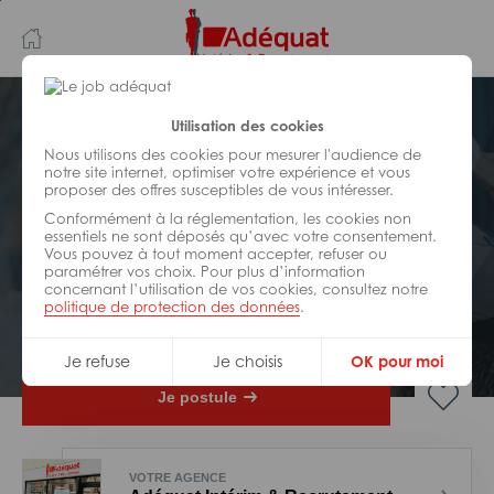
Aller
Aller
au
à
contenu
la
principal
navigation
Postuler plus tard
Utilisation des cookies
Nous utilisons des cookies pour mesurer l'audience de
notre site internet, optimiser votre expérience et vous
HÔTELLERIE/
RESTAURATION/
SPORT/
proposer des offres susceptibles de vous intéresser.
LOISIRS
Réf : 0DC-323146
Conformément à la réglementation, les cookies non
essentiels ne sont déposés qu’avec votre consentement.
Vous pouvez à tout moment accepter, refuser ou
Cuisinier industriel H/F
paramétrer vos choix. Pour plus d’information
concernant l’utilisation de vos cookies, consultez notre
politique de protection des données
.
CDI
Saint-Chamond
Je refuse
Je choisis
OK pour moi
Je postule
VOTRE AGENCE