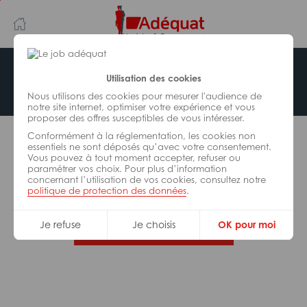
Aller
Aller
au
à
contenu
la
principal
navigation
Offre indisponible
Utilisation des cookies
Nous utilisons des cookies pour mesurer l'audience de
notre site internet, optimiser votre expérience et vous
proposer des offres susceptibles de vous intéresser.
L’offre d’emploi que vous tentez de consulter n’est
Conformément à la réglementation, les cookies non
plus disponible.
essentiels ne sont déposés qu’avec votre consentement.
Vous pouvez à tout moment accepter, refuser ou
paramétrer vos choix. Pour plus d’information
De nombreuses autres missions peuvent vous
concernant l’utilisation de vos cookies, consultez notre
correspondre, consultez toutes nos offres.
politique de protection des données
.
Je refuse
Je choisis
OK pour moi
Trouvez votre job Adéquat !