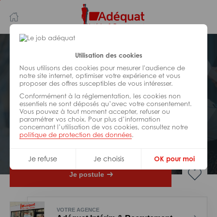
Aller
Aller
au
à
contenu
la
principal
navigation
Postuler plus tard
Utilisation des cookies
Nous utilisons des cookies pour mesurer l'audience de
notre site internet, optimiser votre expérience et vous
HÔTELLERIE/
RESTAURATION/
SPORT/
proposer des offres susceptibles de vous intéresser.
LOISIRS
Réf : Z36-323043
Conformément à la réglementation, les cookies non
essentiels ne sont déposés qu’avec votre consentement.
Vous pouvez à tout moment accepter, refuser ou
Equipier en salle H/F
paramétrer vos choix. Pour plus d’information
concernant l’utilisation de vos cookies, consultez notre
politique de protection des données
.
Intérim Saisonnier
Saint-Aignan
Je refuse
Je choisis
OK pour moi
Je postule
VOTRE AGENCE