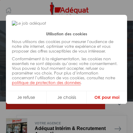
Aller
Aller
au
à
contenu
la
principal
navigation
Postuler plus tard
Utilisation des cookies
Nous utilisons des cookies pour mesurer l'audience de
notre site internet, optimiser votre expérience et vous
LOGISTIQUE
proposer des offres susceptibles de vous intéresser.
Réf : 007-323027
Conformément à la réglementation, les cookies non
Chauffeurs spl H/F
essentiels ne sont déposés qu’avec votre consentement.
Vous pouvez à tout moment accepter, refuser ou
paramétrer vos choix. Pour plus d’information
concernant l’utilisation de vos cookies, consultez notre
Interim
Saint-Yrieix-sur-Charente
politique de protection des données
.
Je refuse
Je choisis
OK pour moi
Je postule
VOTRE AGENCE
Adéquat Intérim & Recrutement