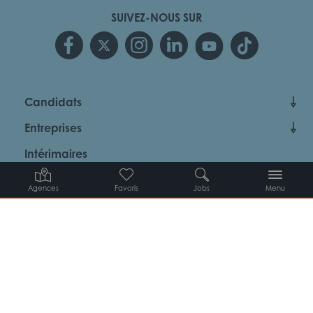
SUIVEZ-NOUS SUR
Candidats
Entreprises
Intérimaires
À propos d’Adéquat
Agences
Favoris
Jobs
Menu
MYADEQUAT : MON AGENCE EN LIGNE 24H/24
© 2026 Adéquat
Plan du site
Contact
Conditions générales d’utilisation
Politique de protection des données
Politique des cookies
Gestion des cookies