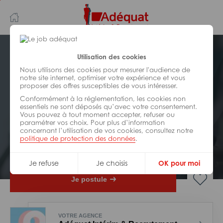
Aller
Aller
au
à
contenu
la
principal
navigation
Postuler plus tard
Utilisation des cookies
Nous utilisons des cookies pour mesurer l'audience de
notre site internet, optimiser votre expérience et vous
INDUSTRIE/
FABRICATION/
proposer des offres susceptibles de vous intéresser.
TRANSFORMATION
Réf : 0NJ-322943
Conformément à la réglementation, les cookies non
essentiels ne sont déposés qu’avec votre consentement.
Vous pouvez à tout moment accepter, refuser ou
Chef de ligne en production H/F
paramétrer vos choix. Pour plus d’information
concernant l’utilisation de vos cookies, consultez notre
politique de protection des données
.
CDI
Soleymieu
Je refuse
Je choisis
OK pour moi
Je postule
VOTRE AGENCE