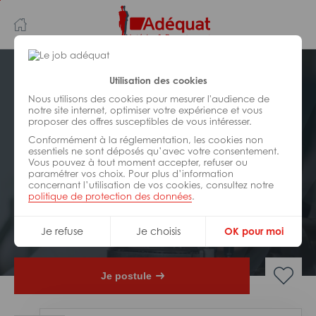
Aller
Aller
au
à
contenu
la
principal
navigation
Postuler plus tard
Utilisation des cookies
Nous utilisons des cookies pour mesurer l'audience de
notre site internet, optimiser votre expérience et vous
INDUSTRIE/
FABRICATION/
proposer des offres susceptibles de vous intéresser.
TRANSFORMATION
Réf : ZA2-322787
Conformément à la réglementation, les cookies non
essentiels ne sont déposés qu’avec votre consentement.
Vous pouvez à tout moment accepter, refuser ou
Opérateur de conditionnement
paramétrer vos choix. Pour plus d’information
H/F
concernant l’utilisation de vos cookies, consultez notre
politique de protection des données
.
Interim
deauville
Je refuse
Je choisis
OK pour moi
Je postule