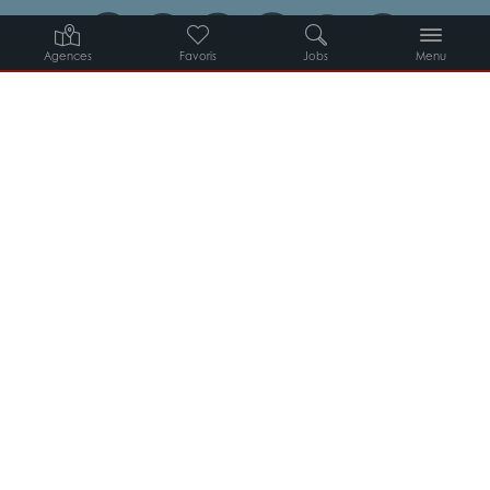
Agences
Favoris
Jobs
Menu
Candidats
Entreprises
Intérimaires
À propos d’Adéquat
MYADEQUAT : MON AGENCE EN LIGNE 24H/24
© 2026 Adéquat
Plan du site
Contact
Conditions générales d’utilisation
Politique de protection des données
Politique des cookies
Gestion des cookies