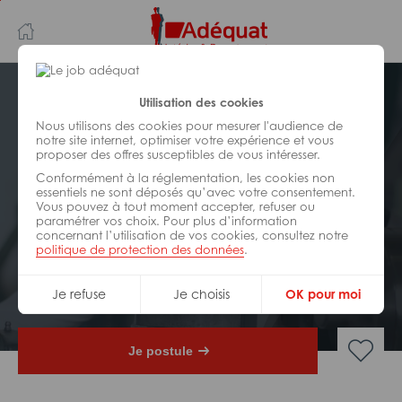
Aller
Aller
au
à
contenu
la
principal
navigation
Postuler plus tard
Utilisation des cookies
Nous utilisons des cookies pour mesurer l'audience de
notre site internet, optimiser votre expérience et vous
INDUSTRIE/
FABRICATION/
proposer des offres susceptibles de vous intéresser.
TRANSFORMATION
Réf : ZA4-322718
Conformément à la réglementation, les cookies non
essentiels ne sont déposés qu’avec votre consentement.
Vous pouvez à tout moment accepter, refuser ou
Ingénieur conception mécanique
paramétrer vos choix. Pour plus d’information
H/F
concernant l’utilisation de vos cookies, consultez notre
politique de protection des données
.
CDI
Tournan-en-Brie
Je refuse
Je choisis
OK pour moi
Je postule