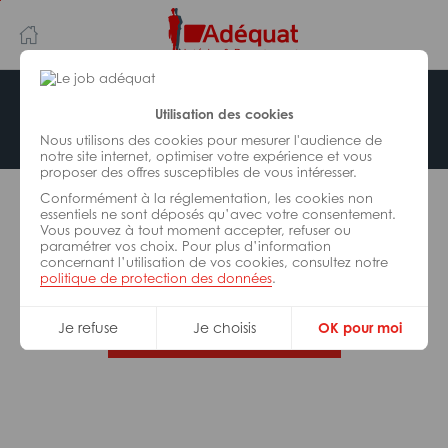
Aller
Aller
au
à
contenu
la
principal
navigation
Offre indisponible
Utilisation des cookies
Nous utilisons des cookies pour mesurer l'audience de
notre site internet, optimiser votre expérience et vous
proposer des offres susceptibles de vous intéresser.
L’offre d’emploi que vous tentez de consulter n’est
Conformément à la réglementation, les cookies non
plus disponible.
essentiels ne sont déposés qu’avec votre consentement.
Vous pouvez à tout moment accepter, refuser ou
paramétrer vos choix. Pour plus d’information
De nombreuses autres missions peuvent vous
concernant l’utilisation de vos cookies, consultez notre
correspondre, consultez toutes nos offres.
politique de protection des données
.
Je refuse
Je choisis
OK pour moi
Trouvez votre job Adéquat !