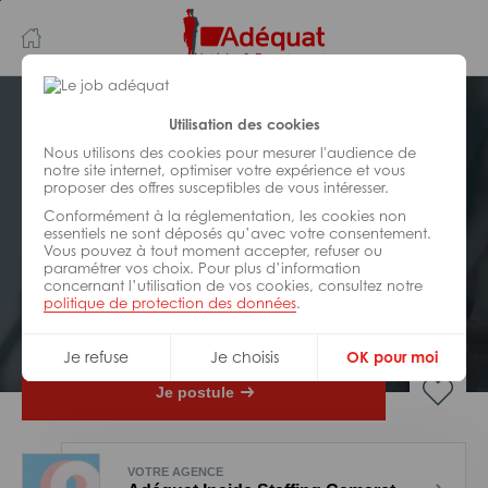
Aller
Aller
au
à
contenu
la
principal
navigation
Postuler plus tard
Utilisation des cookies
Nous utilisons des cookies pour mesurer l'audience de
notre site internet, optimiser votre expérience et vous
INDUSTRIE/
FABRICATION/
proposer des offres susceptibles de vous intéresser.
TRANSFORMATION
Réf : 0RC-322501
Conformément à la réglementation, les cookies non
essentiels ne sont déposés qu’avec votre consentement.
Vous pouvez à tout moment accepter, refuser ou
Manutentionnaire H/F
paramétrer vos choix. Pour plus d’information
concernant l’utilisation de vos cookies, consultez notre
politique de protection des données
.
Interim
Orange
Je refuse
Je choisis
OK pour moi
Je postule
VOTRE AGENCE