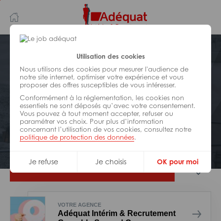
Aller
Aller
au
à
contenu
la
principal
navigation
Postuler plus tard
Utilisation des cookies
Nous utilisons des cookies pour mesurer l'audience de
notre site internet, optimiser votre expérience et vous
BÂTIMENT ET TRAVAUX PUBLICS
proposer des offres susceptibles de vous intéresser.
Réf : 0AL-322464
Conformément à la réglementation, les cookies non
Carotteur
essentiels ne sont déposés qu’avec votre consentement.
Vous pouvez à tout moment accepter, refuser ou
paramétrer vos choix. Pour plus d’information
concernant l’utilisation de vos cookies, consultez notre
Interim
Échirolles
politique de protection des données
.
Je refuse
Je choisis
OK pour moi
Je postule
VOTRE AGENCE
Adéquat Intérim & Recrutement