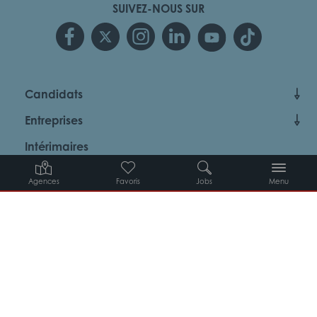
SUIVEZ-NOUS SUR
Candidats
Entreprises
Intérimaires
À propos d’Adéquat
Agences
Favoris
Jobs
Menu
MYADEQUAT : MON AGENCE EN LIGNE 24H/24
© 2026 Adéquat
Plan du site
Contact
Conditions générales d’utilisation
Politique de protection des données
Politique des cookies
Gestion des cookies