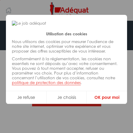
Aller
Aller
au
à
contenu
la
principal
navigation
Offre indisponible
Utilisation des cookies
Nous utilisons des cookies pour mesurer l'audience de
notre site internet, optimiser votre expérience et vous
proposer des offres susceptibles de vous intéresser.
L’offre d’emploi que vous tentez de consulter n’est
Conformément à la réglementation, les cookies non
plus disponible.
essentiels ne sont déposés qu’avec votre consentement.
Vous pouvez à tout moment accepter, refuser ou
paramétrer vos choix. Pour plus d’information
De nombreuses autres missions peuvent vous
concernant l’utilisation de vos cookies, consultez notre
correspondre, consultez toutes nos offres.
politique de protection des données
.
Je refuse
Je choisis
OK pour moi
Trouvez votre job Adéquat !