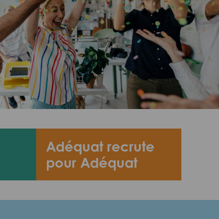
Adéquat recrute
pour Adéquat