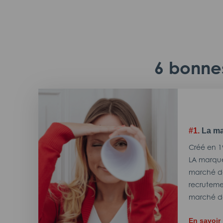
6 bonnes
#1.
La ma
Créé en 1
LA marque
marché de
recrutemen
marché de
En savoir