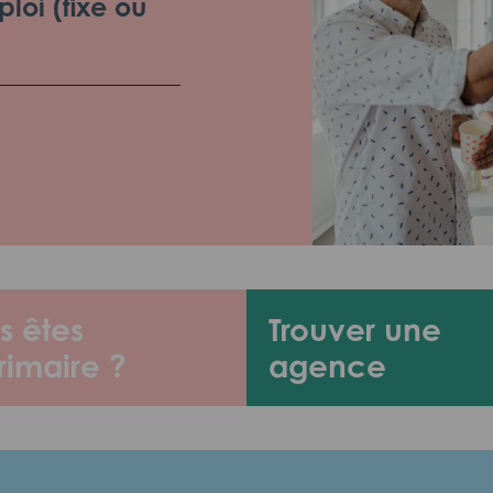
loi (fixe ou
s êtes
Trouver une
rimaire ?
agence