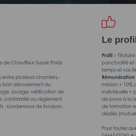
Le prof
Profil :
- Titulai
e de Chauffeur Super Poids
ponctualité et
temps et vos it
 entre plusieurs chantiers,-
Rémunération 
 au bon déroulement du
mission + 10% 
, lavage, vérification de
individuelle +
ge, conformité au règlement
de paye à la se
s : bordereaux de livraison,
de formation et
dédiés (mutuel
Pour toutes qu
0466543260.Ad