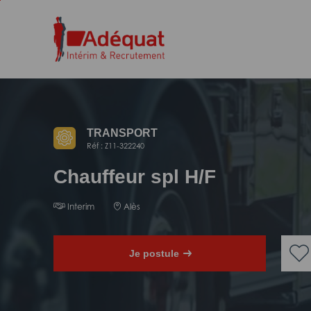
Aller
Aller
au
à
contenu
la
principal
navigation
TRANSPORT
Réf : Z11-322240
Chauffeur spl H/F
Interim
Alès
Je postule