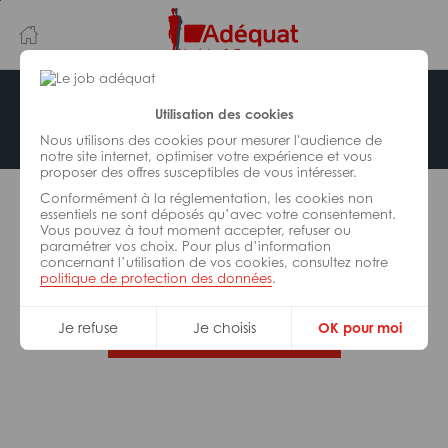
Aller
Aller
au
à
contenu
la
principal
navigation
Offre indisponible
Utilisation des cookies
Nous utilisons des cookies pour mesurer l'audience de
notre site internet, optimiser votre expérience et vous
proposer des offres susceptibles de vous intéresser.
L’offre d’emploi que vous tentez de consulter n’est
Conformément à la réglementation, les cookies non
plus disponible.
essentiels ne sont déposés qu’avec votre consentement.
Vous pouvez à tout moment accepter, refuser ou
paramétrer vos choix. Pour plus d’information
De nombreuses autres missions peuvent vous
concernant l’utilisation de vos cookies, consultez notre
correspondre, consultez toutes nos offres.
politique de protection des données
.
Je refuse
Je choisis
OK pour moi
Trouvez votre job Adéquat !