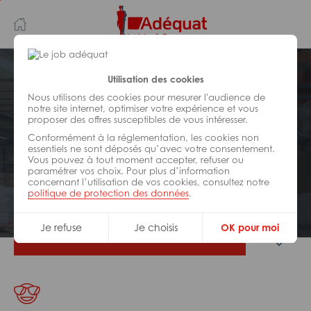
Aller
Aller
au
à
contenu
la
principal
navigation
Postuler plus tard
Utilisation des cookies
Nous utilisons des cookies pour mesurer l'audience de
notre site internet, optimiser votre expérience et vous
LOGISTIQUE
proposer des offres susceptibles de vous intéresser.
Réf : 08Z-322125
Conformément à la réglementation, les cookies non
Technicien de maintenance H/F
essentiels ne sont déposés qu’avec votre consentement.
Vous pouvez à tout moment accepter, refuser ou
paramétrer vos choix. Pour plus d’information
concernant l’utilisation de vos cookies, consultez notre
CDI
Troyes
politique de protection des données
.
Je refuse
Je choisis
OK pour moi
Je postule