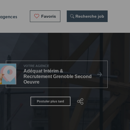
Favoris
 Recherche job
 agences
VOTRE AGENCE
Adéquat Intérim &
Recrutement Grenoble Second
Oeuvre
Postuler plus tard