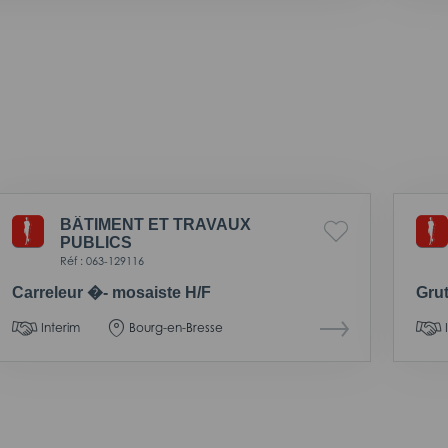
BÂTIMENT ET TRAVAUX
PUBLICS
Réf : 063-129116
Carreleur �- mosaiste H/F
Grut
Interim
Bourg-en-Bresse