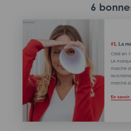
6 bonnes
#1.
La ma
Créé en 1
LA marque
marché de
recrutemen
marché de
En savoir