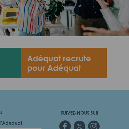
Adéquat recrute
pour Adéquat
es
SUIVEZ-NOUS SUR
d’Adéquat