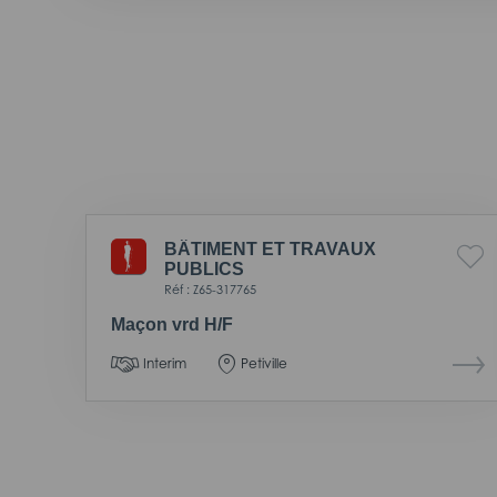
BÂTIMENT ET TRAVAUX
PUBLICS
Réf : Z65-317765
Maçon vrd H/F
Interim
Petiville