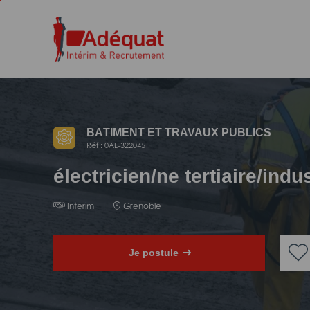
Aller
Aller
au
à
contenu
la
principal
navigation
BÂTIMENT ET TRAVAUX PUBLICS
Réf : 0AL-322045
électricien/ne tertiaire/indu
Interim
Grenoble
Je postule