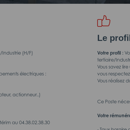
Le prof
/Industrie (H/F)
Votre profil :
Vo
tertiaire/Indu
Vous savez lir
ipements électriques :
vous respectez 
Vous réalisez d
teur, actionneur..)
Ce Poste nécess
Votre rémunéra
érim au 04.38.02.38.30
-
Taux horaire 