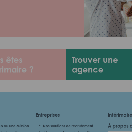
s êtes
Trouver une
rimaire ?
agence
Entreprises
Intérimair
À propos 
b ou une Mission
Nos solutions de recrutement