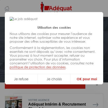
Aller
Aller
au
à
contenu
la
principal
navigation
Postuler plus tard
Utilisation des cookies
Nous utilisons des cookies pour mesurer l'audience de
notre site internet, optimiser votre expérience et vous
BÂTIMENT ET TRAVAUX PUBLICS
proposer des offres susceptibles de vous intéresser.
Réf : 004-322011
Conformément à la réglementation, les cookies non
Plombier / chauffagiste H/F
essentiels ne sont déposés qu’avec votre consentement.
Vous pouvez à tout moment accepter, refuser ou
paramétrer vos choix. Pour plus d’information
concernant l’utilisation de vos cookies, consultez notre
Interim
Chambéry
politique de protection des données
.
Je refuse
Je choisis
OK pour moi
Je postule
VOTRE AGENCE
Adéquat Intérim & Recrutement