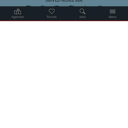
Agences
Favoris
Jobs
Menu
Candidats
Entreprises
Intérimaires
À propos d’Adéquat
MYADEQUAT : MON AGENCE EN LIGNE 24H/24
© 2026 Adéquat
Plan du site
Contact
Conditions générales d’utilisation
Politique de protection des données
Politique des cookies
Gestion des cookies