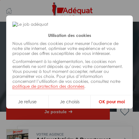
Aller
Aller
au
à
contenu
la
principal
navigation
Postuler plus tard
Utilisation des cookies
Nous utilisons des cookies pour mesurer l'audience de
notre site internet, optimiser votre expérience et vous
INDUSTRIE/
FABRICATION/
proposer des offres susceptibles de vous intéresser.
TRANSFORMATION
Réf : 063-322006
Conformément à la réglementation, les cookies non
essentiels ne sont déposés qu’avec votre consentement.
Vous pouvez à tout moment accepter, refuser ou
Plieur H/F
paramétrer vos choix. Pour plus d’information
concernant l’utilisation de vos cookies, consultez notre
politique de protection des données
.
Interim
Saint-Martin-Du-Mont
Je refuse
Je choisis
OK pour moi
Je postule
VOTRE AGENCE